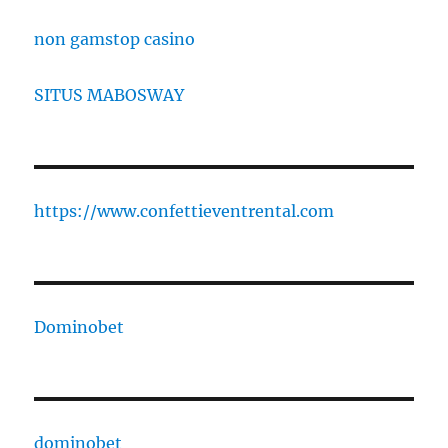
non gamstop casino
SITUS MABOSWAY
https://www.confettieventrental.com
Dominobet
dominobet