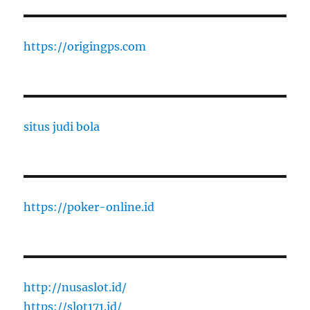
https://origingps.com
situs judi bola
https://poker-online.id
http://nusaslot.id/
https://slot171.id/