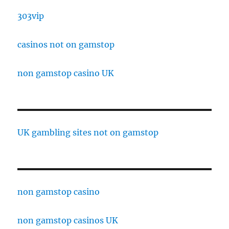
303vip
casinos not on gamstop
non gamstop casino UK
UK gambling sites not on gamstop
non gamstop casino
non gamstop casinos UK