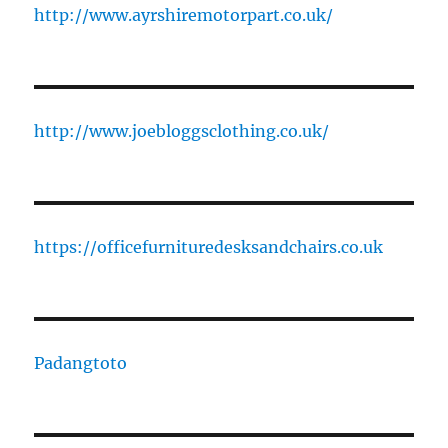
http://www.ayrshiremotorpart.co.uk/
http://www.joebloggsclothing.co.uk/
https://officefurnituredesksandchairs.co.uk
Padangtoto