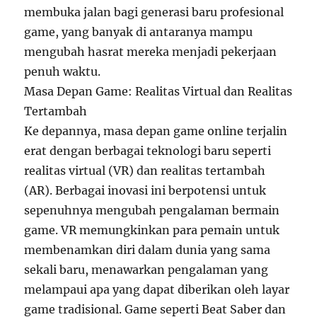
membuka jalan bagi generasi baru profesional
game, yang banyak di antaranya mampu
mengubah hasrat mereka menjadi pekerjaan
penuh waktu.
Masa Depan Game: Realitas Virtual dan Realitas
Tertambah
Ke depannya, masa depan game online terjalin
erat dengan berbagai teknologi baru seperti
realitas virtual (VR) dan realitas tertambah
(AR). Berbagai inovasi ini berpotensi untuk
sepenuhnya mengubah pengalaman bermain
game. VR memungkinkan para pemain untuk
membenamkan diri dalam dunia yang sama
sekali baru, menawarkan pengalaman yang
melampaui apa yang dapat diberikan oleh layar
game tradisional. Game seperti Beat Saber dan