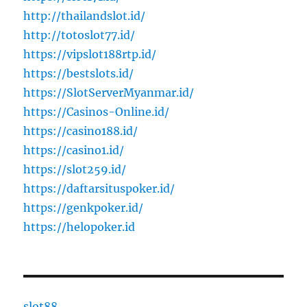
http://thailandslot.id/
http://totoslot77.id/
https://vipslot188rtp.id/
https://bestslots.id/
https://SlotServerMyanmar.id/
https://Casinos-Online.id/
https://casino188.id/
https://casino1.id/
https://slot259.id/
https://daftarsituspoker.id/
https://genkpoker.id/
https://helopoker.id
slot88