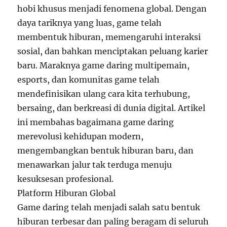
hobi khusus menjadi fenomena global. Dengan
daya tariknya yang luas, game telah
membentuk hiburan, memengaruhi interaksi
sosial, dan bahkan menciptakan peluang karier
baru. Maraknya game daring multipemain,
esports, dan komunitas game telah
mendefinisikan ulang cara kita terhubung,
bersaing, dan berkreasi di dunia digital. Artikel
ini membahas bagaimana game daring
merevolusi kehidupan modern,
mengembangkan bentuk hiburan baru, dan
menawarkan jalur tak terduga menuju
kesuksesan profesional.
Platform Hiburan Global
Game daring telah menjadi salah satu bentuk
hiburan terbesar dan paling beragam di seluruh