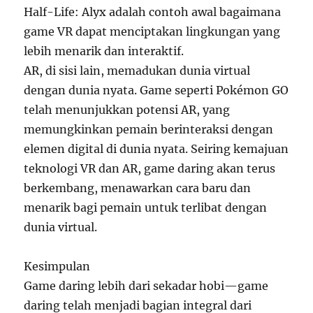
Half-Life: Alyx adalah contoh awal bagaimana
game VR dapat menciptakan lingkungan yang
lebih menarik dan interaktif.
AR, di sisi lain, memadukan dunia virtual
dengan dunia nyata. Game seperti Pokémon GO
telah menunjukkan potensi AR, yang
memungkinkan pemain berinteraksi dengan
elemen digital di dunia nyata. Seiring kemajuan
teknologi VR dan AR, game daring akan terus
berkembang, menawarkan cara baru dan
menarik bagi pemain untuk terlibat dengan
dunia virtual.
Kesimpulan
Game daring lebih dari sekadar hobi—game
daring telah menjadi bagian integral dari