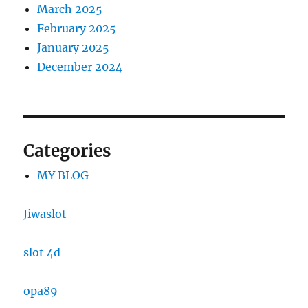
March 2025
February 2025
January 2025
December 2024
Categories
MY BLOG
Jiwaslot
slot 4d
opa89