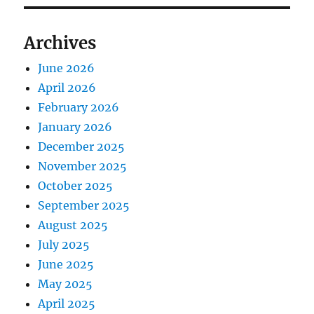
Archives
June 2026
April 2026
February 2026
January 2026
December 2025
November 2025
October 2025
September 2025
August 2025
July 2025
June 2025
May 2025
April 2025