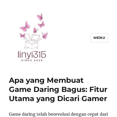
MENU
Exquisite Goods
Apa yang Membuat
Game Daring Bagus: Fitur
Utama yang Dicari Gamer
Game daring telah berevolusi dengan cepat dari