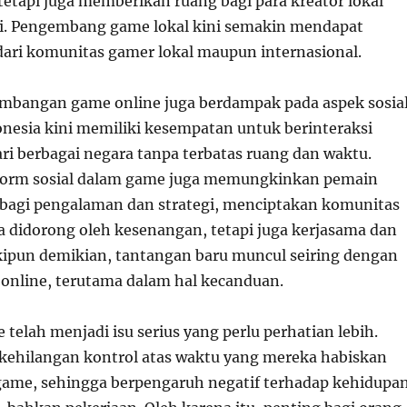
 tetapi juga memberikan ruang bagi para kreator lokal
i. Pengembang game lokal kini semakin mendapat
 dari komunitas gamer lokal maupun internasional.
kembangan game online juga berdampak pada aspek sosial
nesia kini memiliki kesempatan untuk berinteraksi
ri berbagai negara tanpa terbatas ruang dan waktu.
form sosial dalam game juga memungkinkan pemain
rbagi pengalaman dan strategi, menciptakan komunitas
a didorong oleh kesenangan, tetapi juga kerjasama dan
skipun demikian, tantangan baru muncul seiring dengan
nline, terutama dalam hal kecanduan.
elah menjadi isu serius yang perlu perhatian lebih.
kehilangan kontrol atas waktu yang mereka habiskan
ame, sehingga berpengaruh negatif terhadap kehidupa