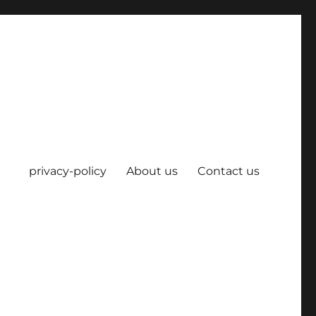
privacy-policy
About us
Contact us