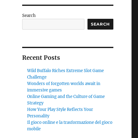
Search
SEARCH
Recent Posts
Wild Buffalo Riches Extreme Slot Game
Challenge
Wonders of forgotten worlds await in
immersive games
Online Gaming and the Culture of Game
Strategy
How Your Play Style Reflects Your
Personality
Il gioco online e la trasformazione del gioco
mobile