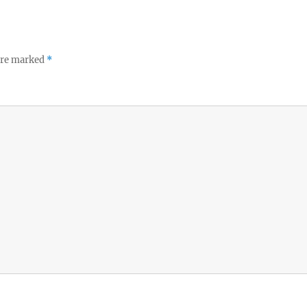
 are marked
*