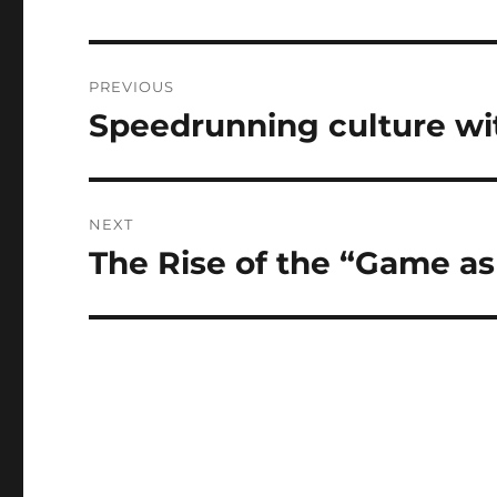
Post
PREVIOUS
navigation
Speedrunning culture wi
Previous
post:
NEXT
The Rise of the “Game as
Next
post: