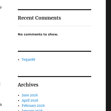
e
Recent Comments
No comments to show.
Vegas88
k
Archives
June 2026
April 2026
a
February 2026
January 2026