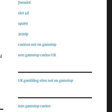
Jiwaslot
slot 4d
opa89
303vip
casinos not on gamstop
non gamstop casino UK
l
UK gambling sites not on gamstop
non gamstop casino