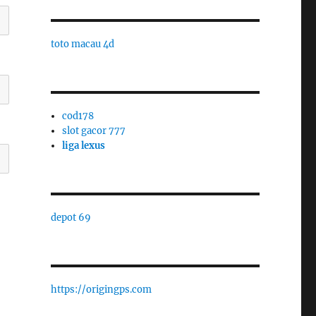
toto macau 4d
cod178
slot gacor 777
liga lexus
depot 69
https://origingps.com